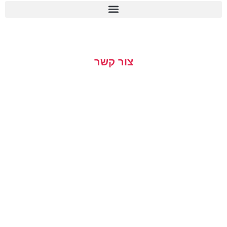
הצהרת נגישות
מדיניות הפרטיות
צור קשר
054-482-1350
Aviv.wasserman@gmail.com