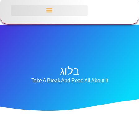
בלוג
Take A Break And Read All About It