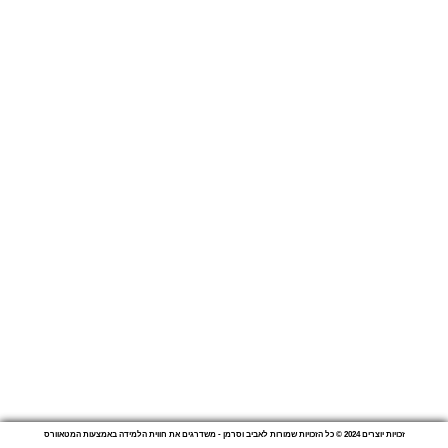
Aviv.wasserman@gmail.com
זכויות יוצרים 2024 © כל הזכויות שמורות לאביב וסרמן - משדרגים את חווית הלמידה באמצעות המטאוורס